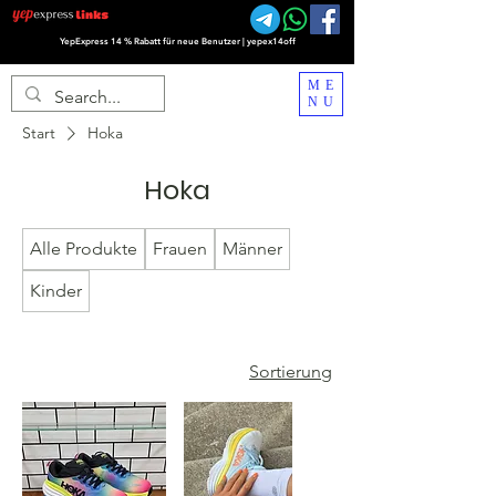
YepExpress 14 % Rabatt für neue Benutzer | yepex14off
ME
NU
Start
Hoka
Hoka
Alle Produkte
Frauen
Männer
Kinder
Sortierung