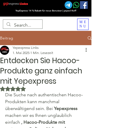
YepExpress 14 % Rabatt für neue Benutzer | yepex14off
ME
NU
Beitrag
Yepexpress Links
1. Mai 2025
1 Min. Lesezeit
Entdecken Sie Hacoo-
Produkte ganz einfach
mit Yepexpress
Mit NaN von 5 Sternen bewertet.
Die Suche nach authentischen Hacoo-
Produkten kann manchmal 
überwältigend sein. Bei 
Yepexpress
machen wir es Ihnen unglaublich 
einfach 
, Hacoo-Produkte mit 