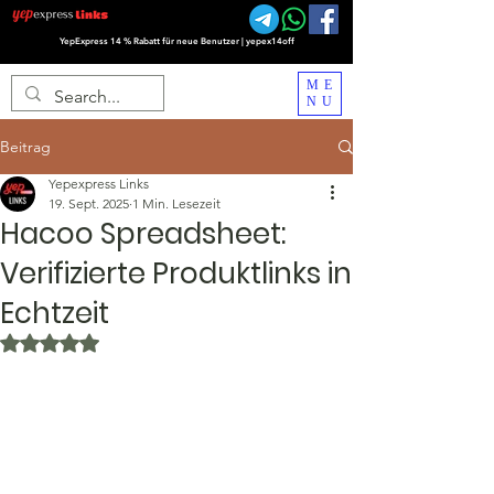
YepExpress 14 % Rabatt für neue Benutzer | yepex14off
ME
NU
Beitrag
Yepexpress Links
19. Sept. 2025
1 Min. Lesezeit
Hacoo Spreadsheet:
Verifizierte Produktlinks in
Echtzeit
Mit NaN von 5 Sternen bewertet.