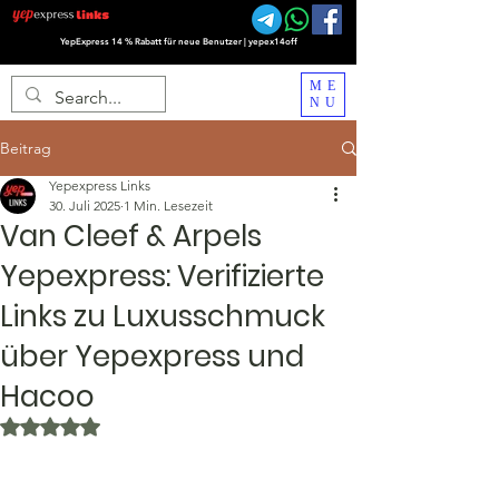
YepExpress 14 % Rabatt für neue Benutzer | yepex14off
ME
NU
Beitrag
Yepexpress Links
30. Juli 2025
1 Min. Lesezeit
Van Cleef & Arpels
Yepexpress: Verifizierte
Links zu Luxusschmuck
über Yepexpress und
Hacoo
Mit NaN von 5 Sternen bewertet.