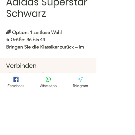
Adidas Superstar
Schwarz
🌈
Option:
1 zeitlose Wahl
⭐️
Größe:
36 bis 44
Bringen Sie die Klassiker zurück – im
Adidas Superstar-Stil, mutig und kultig!
✨👟
Verbinden
Facebook
Facebook
https://c.hacoo.pl/2ladtT
Telegramm
Telegramm
Facebook
Whatsapp
Telegram
Hacoo Store
Hacoo Store
Tabellenkalkula
https://c.hacoo.pl/2eg7RJ
tionen
Das Unternehmen
Um