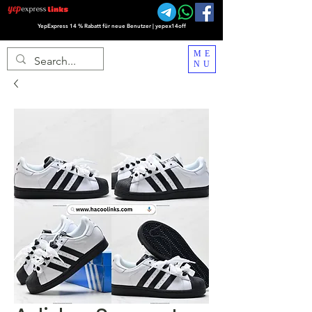
YepExpress 14 % Rabatt für neue Benutzer | yepex14off
ME
NU