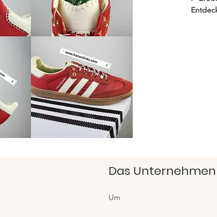
Entdeck
den Grö
einen 
https:/
Hacoo 
https:/
Das Unternehmen
Um