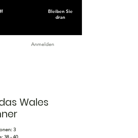
ff
Bleiben Sie
dran
Anmelden
das Wales
nner
onen: 3
: 38 - 40