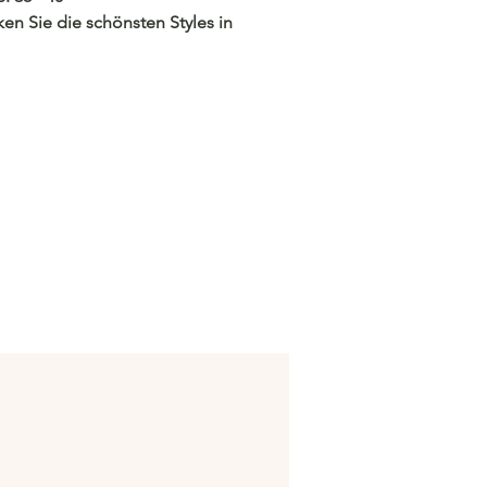
en Sie die schönsten Styles in
ßen 38 bis 40 – perfekt für
maßgeschneiderten Look!
/c.hacoo.pl/2lJxlb
Store
/c.hacoo.pl/2eg7RJ