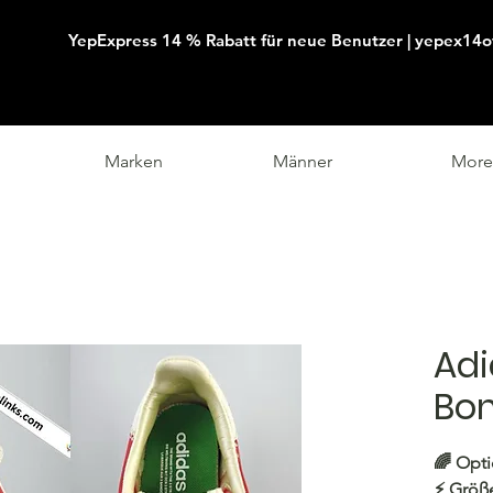
YepExpress 14 % Rabatt für neue Benutzer | yepex14o
Marken
Männer
More
Adi
Bo
🌈 Opti
⚡️ Größe