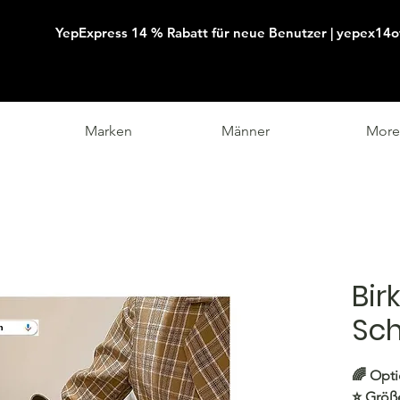
YepExpress 14 % Rabatt für neue Benutzer | yepex14o
Marken
Männer
More
Bir
Sc
🌈
Opti
⭐️
Größe