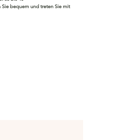
 Sie bequem und treten Sie mit
Sie mich wissen, wenn Sie
e Optionen wünschen!
/c.hacoo.pl/2k4bWo
Store
/c.hacoo.pl/2eg7RJ