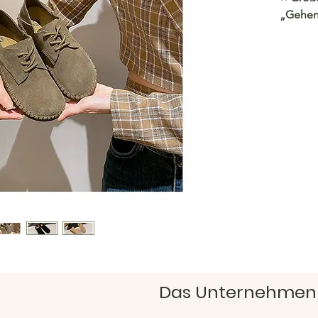
„Gehen
Stil. ✨“
Lassen 
weiter
https:/
Hacoo 
https:/
Das Unternehmen