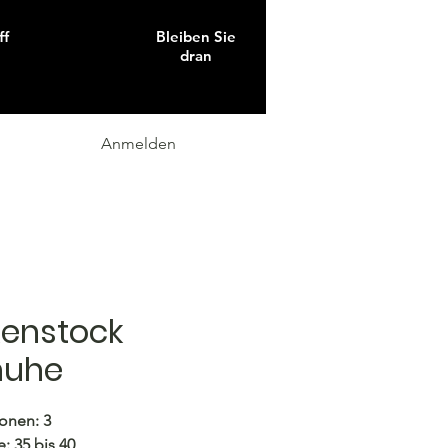
ff
Bleiben Sie
dran
Anmelden
kenstock
huhe
onen: 3
: 35 bis 40