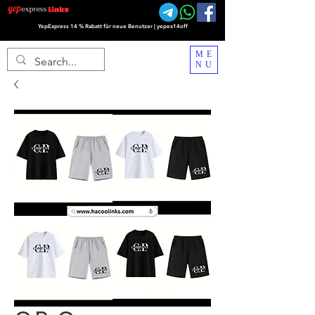
YepExpress 14 % Rabatt für neue Benutzer | yepex14off
ME
NU