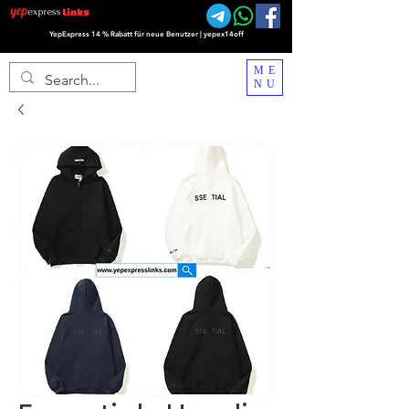
YepExpress 14 % Rabatt für neue Benutzer | yepex14off
ME
NU