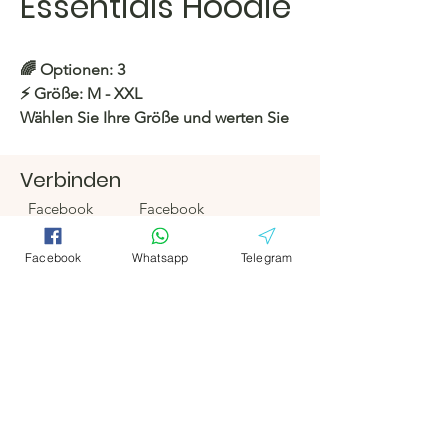
Essentials Hoodie
🌈
Optionen: 3
⚡️
Größe:
M - XXL
Wählen Sie Ihre Größe und werten Sie
Ihren Stil mit unseren trendigen
Stücken auf! Perfekte Passform,
Verbinden
perfekter Look!
Facebook
Facebook
https://c.hacoo.pl/eB6uU
Telegramm
Telegramm
Facebook
Whatsapp
Telegram
Hacoo Store
Tabellenkalkula
Hacoo Store
tionen
https://c.hacoo.pl/2eg7RJ
Das Unternehmen
Um