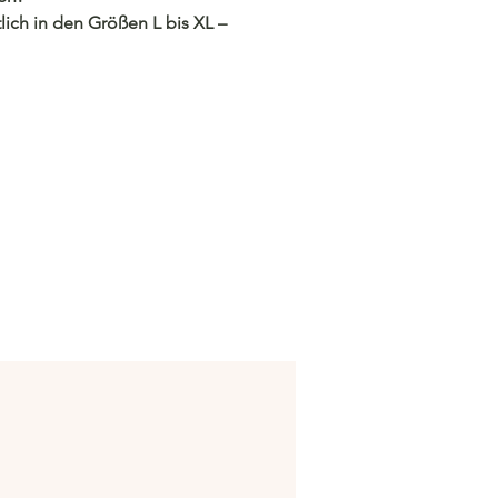
ltlich in den Größen L bis XL –
 und Stil in jedem Set!
/c.hacoo.pl/2l0E3Z
Store
/c.hacoo.pl/2eg7RJ