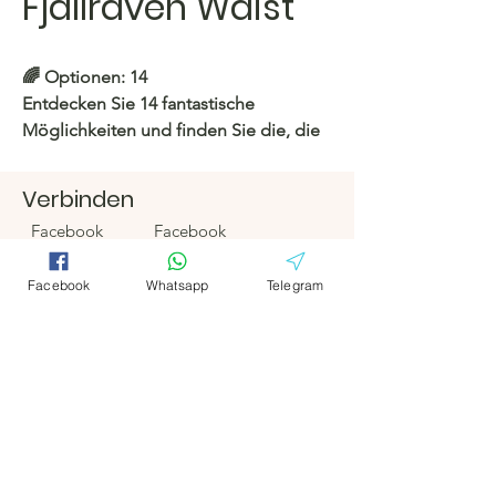
Fjallraven Waist
🌈
Optionen: 14
Entdecken Sie 14 fantastische
Möglichkeiten und finden Sie die, die
am besten zu Ihnen passt!
Verbinden
https://c.hacoo.pl/2mh2yK
Facebook
Facebook
Hacoo Store
Telegramm
Telegramm
Facebook
Whatsapp
Telegram
https://c.hacoo.pl/2eg7RJ
Hacoo Store
Tabellenkalkula
tionen
Das Unternehmen
Um