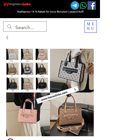
YepExpress 14 % Rabatt für neue Benutzer | yepex14off
ME
NU