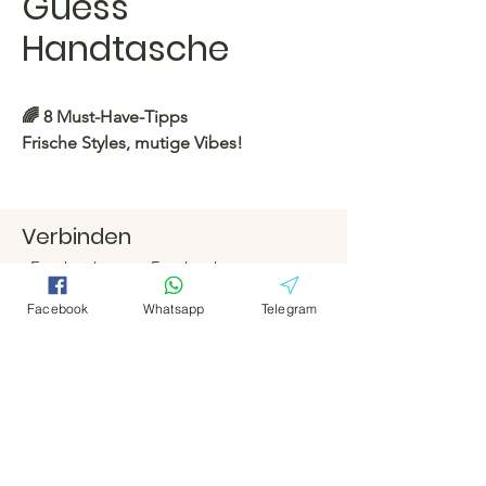
Guess
Handtasche
🌈 8 Must-Have-Tipps
Frische Styles, mutige Vibes!
https://c.hacoo.pl/2kwWaw
Verbinden
Hacoo Store
Facebook
Facebook
https://c.hacoo.pl/2eg7RJ
Telegramm
Telegramm
Facebook
Whatsapp
Telegram
Hacoo Store
Tabellenkalkula
tionen
Das Unternehmen
Um