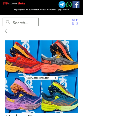
YepExpress 14 % Rabatt für neue Benutzer | yepex14off
ME
NU