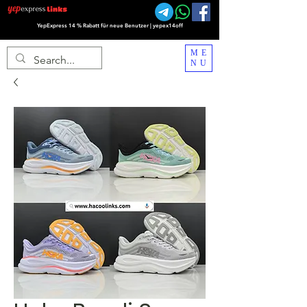
YepExpress 14 % Rabatt für neue Benutzer | yepex14off
ME
NU