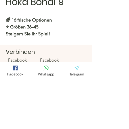
Hoka Bondi 9
🌈 16 frische Optionen
⭐️ Größen 36–45
Steigern Sie Ihr Spiel!
https://c.hacoo.pl/2kuZ86
Verbinden
Facebook
Facebook
Hacoo Store
https://c.hacoo.pl/2eg7RJ
Telegramm
Telegramm
Facebook
Whatsapp
Telegram
Hacoo Store
Tabellenkalkula
tionen
Das Unternehmen
Um