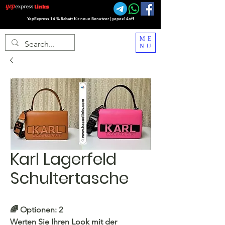
YepExpress 14 % Rabatt für neue Benutzer | yepex14off
ME
NU
Karl Lagerfeld
Schultertasche
🌈 Optionen: 2
Werten Sie Ihren Look mit der