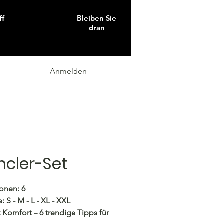
ff
Bleiben Sie
dran
Anmelden
cler-Set
onen: 6
: S - M - L - XL - XXL
fft Komfort – 6 trendige Tipps für