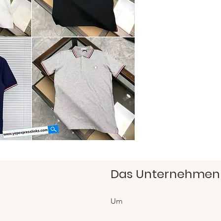
jede G
https:/
Hacoo 
https:/
Das Unternehmen
Um