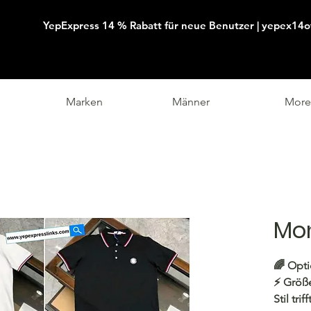
YepExpress 14 % Rabatt für neue Benutzer | yepex14o
Marken
Männer
More
Mon
🌈
Opti
⚡️ Größe
Stil tri