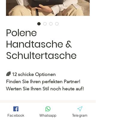
Polene
Handtasche &
Schultertasche
🌈 12 schicke Optionen
Finden Sie Ihren perfekten Partner!
Werten Sie Ihren Stil noch heute auf!
https://c.hacoo.pl/2kuvCO
Verbinden
Facebook
Whatsapp
Telegram
Facebook
Facebook
Hacoo Store
https://c.hacoo.pl/2eg7RJ
Telegramm
Telegramm
Hacoo Store
Tabellenkalkula