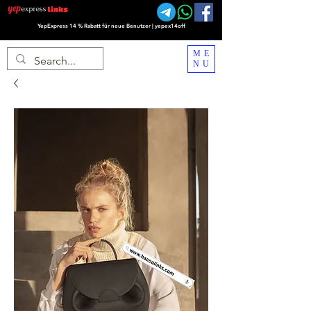
YepExpress 14 % Rabatt für neue Benutzer | yepex14off
ME
NU