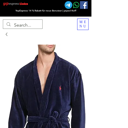
YepExpress 14 % Rabatt für neue Benutzer | yepex14off
ME
NU