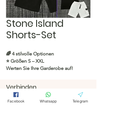
Stone Island
Shorts-Set
🌈 4 stilvolle Optionen
⭐️ Größen S – XXL
Werten Sie Ihre Garderobe auf!
https://c.hacoo.pl/eqy0H
Verbinden
Facebook
Facebook
Hacoo Store
Facebook
Whatsapp
Telegram
https://c.hacoo.pl/2eg7RJ
Telegramm
Telegramm
Hacoo Store
Tabellenkalkula
tionen