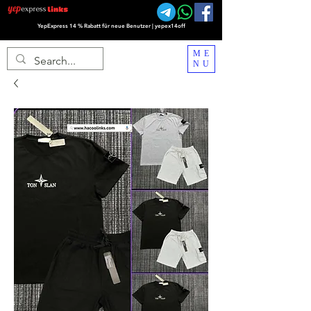
YepExpress 14 % Rabatt für neue Benutzer | yepex14off
ME
NU