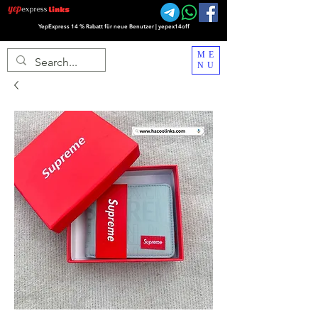
YepExpress 14 % Rabatt für neue Benutzer | yepex14off
ME
NU