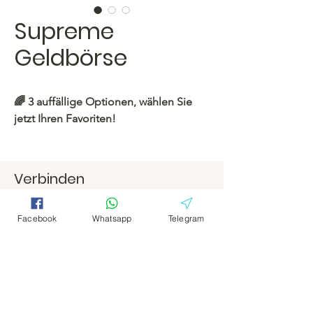
Supreme
Geldbörse
🌈 3 auffällige Optionen, wählen Sie
jetzt Ihren Favoriten!
https://c.hacoo.pl/2koGXB
Verbinden
Hacoo Store
Facebook
Facebook
https://c.hacoo.pl/2eg7RJ
Facebook
Whatsapp
Telegram
Telegramm
Telegramm
Hacoo Store
Tabellenkalkula
tionen
Das Unternehmen