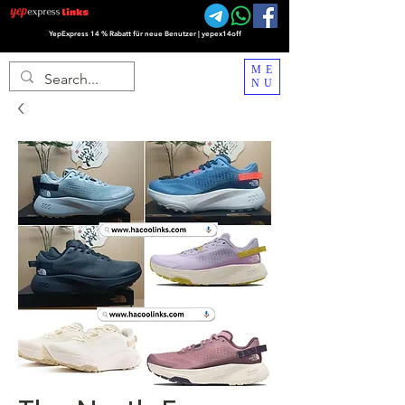
YepExpress 14 % Rabatt für neue Benutzer | yepex14off
ME
NU