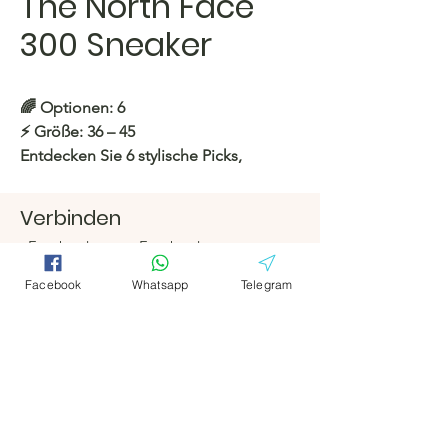
The North Face
300 Sneaker
🌈
Optionen: 6
⚡️
Größe: 36 – 45
Entdecken Sie 6 stylische Picks,
perfekte Passform und neue Drops, die
auf Sie warten!
Verbinden
Facebook
Facebook
https://c.hacoo.pl/2lLE5S
Telegramm
Telegramm
Facebook
Whatsapp
Telegram
Hacoo Store
Hacoo Store
Tabellenkalkula
https://c.hacoo.pl/2eg7RJ
tionen
Das Unternehmen
Um