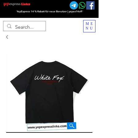
YepExpress 14 % Rabatt für neue Benutzer | yepex14off
ME
NU