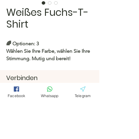
Weißes Fuchs-T-
Shirt
🌈 Optionen: 3
Wählen Sie Ihre Farbe, wählen Sie Ihre
Stimmung. Mutig und bereit!
⭐️
Größe:
S bis XL
Verbinden
https://c.hacoo.pl/2m9VGn
Facebook
Facebook
Hacoo Store
Telegramm
Telegramm
Facebook
Whatsapp
Telegram
https://c.hacoo.pl/2eg7RJ
Hacoo Store
Tabellenkalkula
tionen
Das Unternehmen