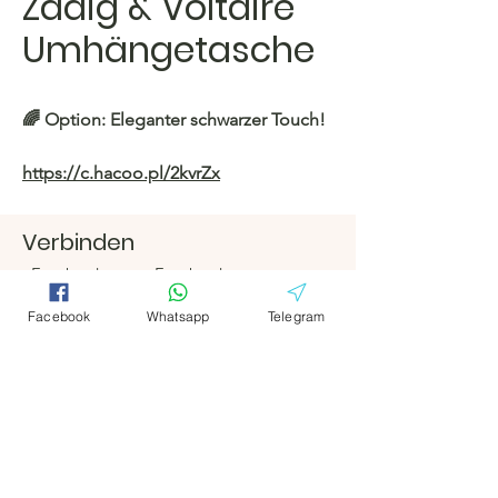
Zadig & Voltaire
Umhängetasche
🌈 Option: Eleganter schwarzer Touch!
https://c.hacoo.pl/2kvrZx
Hacoo Store
Verbinden
https://c.hacoo.pl/2eg7RJ
Facebook
Facebook
Telegramm
Telegramm
Facebook
Whatsapp
Telegram
Hacoo Store
Tabellenkalkula
tionen
Das Unternehmen
Um