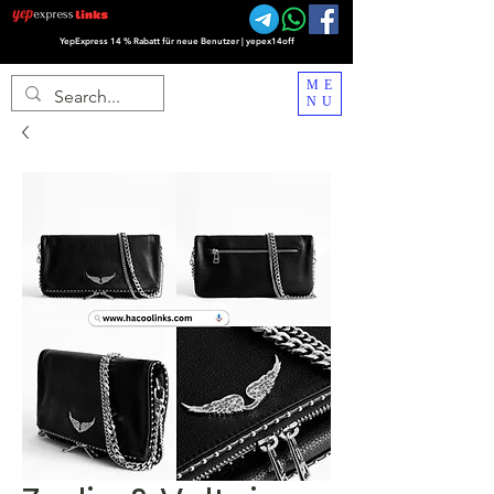
YepExpress 14 % Rabatt für neue Benutzer | yepex14off
ME
NU