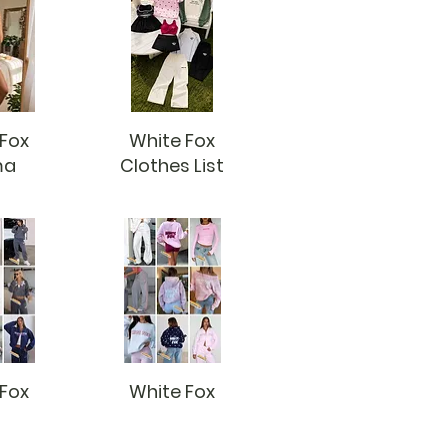
 Fox
White Fox
ma
Clothes List
 Fox
White Fox