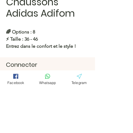
Chaussons
Adidas Adifom
🌈 Options : 8
⚡️ Taille : 36 - 46
Entrez dans le confort et le style !
https://c.hacoo.pl/2lyHwX
Connecter
Facebook
Facebook
Magasin Hacoo
https://c.hacoo.pl/2eg7RJ
Télégramm
Télégramm
Facebook
Whatsapp
Telegram
e
e
Hacoo Store
feuilles de
calcul
L'entreprise