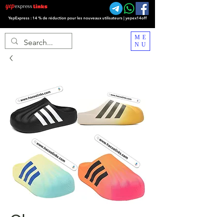
YepExpress : 14 % de réduction pour les nouveaux utilisateurs | yepex14off
ME
NU