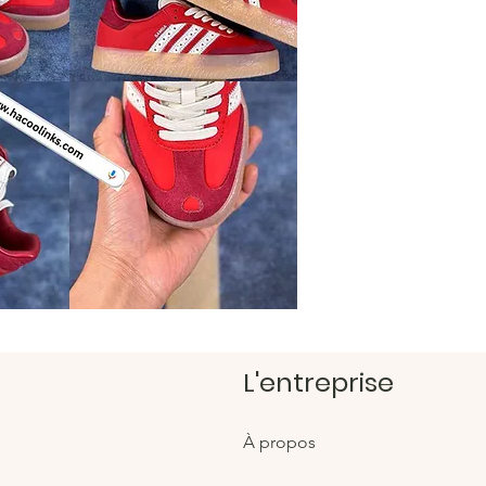
options
40 !
https:/
https:/
Magasi
https:/
L'entreprise
À propos