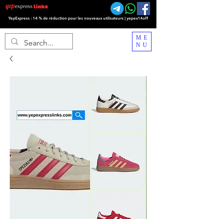
YepExpress : 14 % de réduction pour les nouveaux utilisateurs | yepex14off
ME
NU