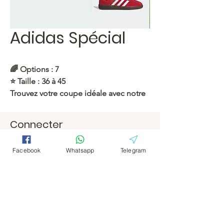
Adidas Spécial
🌈
Options : 7
⭐️ Taille : 36 à 45
Trouvez votre coupe idéale avec notre
large gamme de tailles !
Connecter
https://c.hacoo.pl/2mch6l
Facebook
Facebook
Facebook
Whatsapp
Telegram
Magasin Hacoo
Télégramm
Télégramm
https://c.hacoo.pl/2eg7RJ
e
e
Hacoo Store
feuilles de
calcul