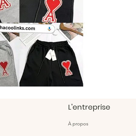
bandoul
pour to
https:/
Magasi
https:/
L'entreprise
À propos