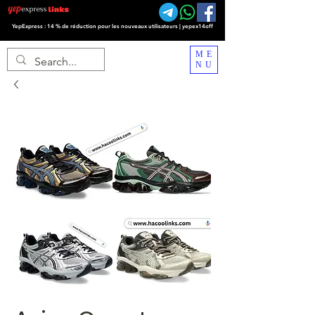
YepExpress : 14 % de réduction pour les nouveaux utilisateurs | yepex14off
ME
NU