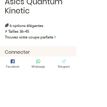
Asics Quantum
Kinetic
🌈 6 options élégantes
⚡️ Tailles 36–45
Trouvez votre coupe parfaite !
https://c.hacoo.pl/2kP7xA
Connecter
Facebook
Facebook
Magasin Hacoo
https://c.hacoo.pl/2eg7RJ
Télégramm
Télégramm
Facebook
Whatsapp
Telegram
e
e
Hacoo Store
feuilles de
calcul
L'entreprise