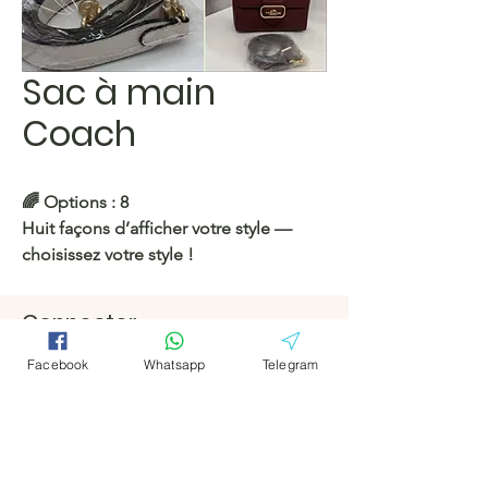
Sac à main
Coach
🌈 Options : 8
Huit façons d’afficher votre style —
choisissez votre style !
https://c.hacoo.pl/2mPXtn
Connecter
Facebook
Facebook
Magasin Hacoo
Facebook
Whatsapp
Telegram
https://c.hacoo.pl/2eg7RJ
Télégramm
Télégramm
e
e
Hacoo Store
feuilles de
calcul