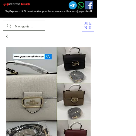
YepExpress : 14 % de réduction pour les nouveaux utilisateurs | yepex14off
ME
NU