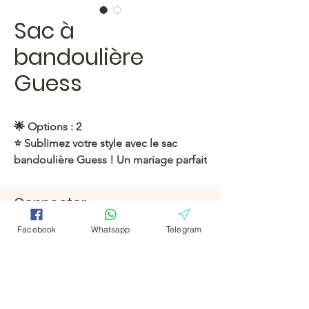
Sac à
bandoulière
Guess
🌟 Options : 2
⭐️ Sublimez votre style avec le sac
bandoulière Guess ! Un mariage parfait
de luxe et de simplicité. Disponible
dès maintenant chez Yepexpress.
Connecter
Facebook
Facebook
https://c.hacoo.pl/2lBsHF
Facebook
Whatsapp
Telegram
Télégramm
Télégramm
Magasin Hacoo
e
e
https://c.hacoo.pl/2eg7RJ
Hacoo Store
feuilles de
calcul