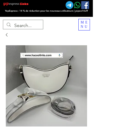
YepExpress : 14 % de réduction pour les nouveaux utilisateurs | yepex14off
ME
NU