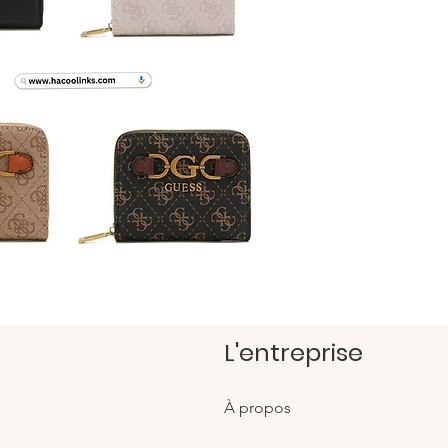
Faites-
de vari
https:/
Magasi
https:/
L'entreprise
À propos