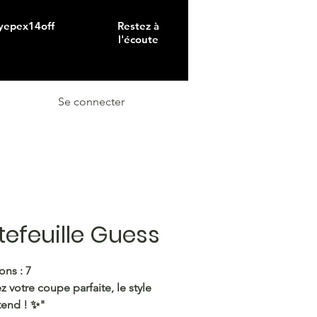
 yepex14off
Restez à
l'écoute
Se connecter
tefeuille Guess
ons : 7
z votre coupe parfaite, le style
tend ! ✨"