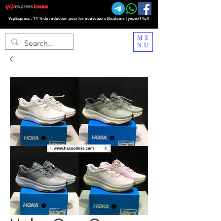
YepExpress : 14 % de réduction pour les nouveaux utilisateurs | yepex14off
ME
NU