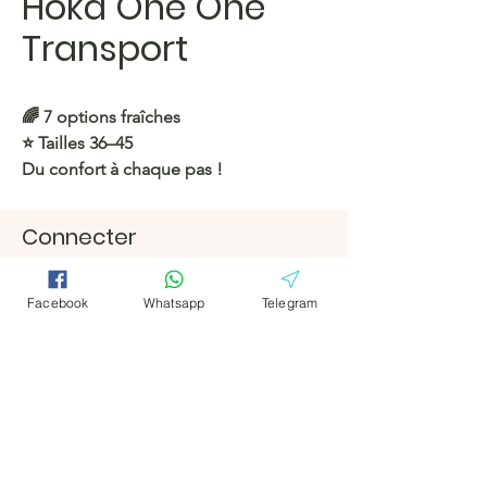
Hoka One One
Transport
🌈 7 options fraîches
⭐️ Tailles 36–45
Du confort à chaque pas !
https://c.hacoo.pl/2kv1l5
Connecter
Facebook
Facebook
Magasin Hacoo
https://c.hacoo.pl/2eg7RJ
Télégramm
Télégramm
Facebook
Whatsapp
Telegram
e
e
Hacoo Store
feuilles de
calcul
L'entreprise