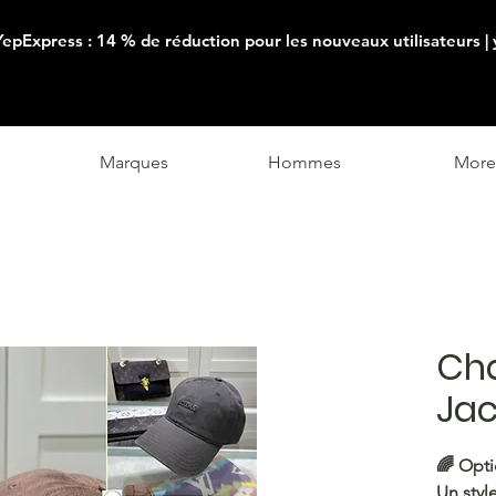
YepExpress : 14 % de réduction pour les nouveaux utilisateurs |
Marques
Hommes
More
Ch
Ja
🌈
Opti
Un style