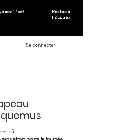
 yepex14off
Restez à
l'écoute
Se connecter
apeau
cquemus
ons : 5
 sans effort, toute la journée.