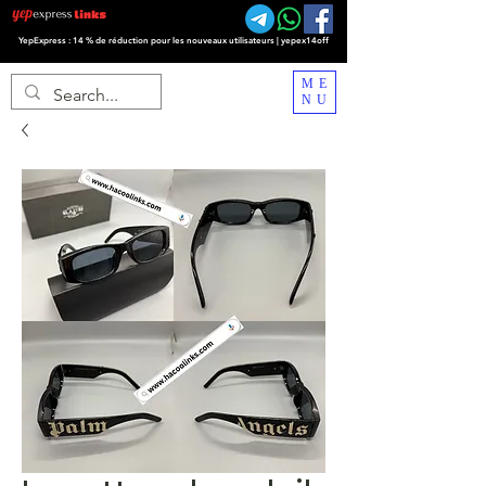
YepExpress : 14 % de réduction pour les nouveaux utilisateurs | yepex14off
ME
NU