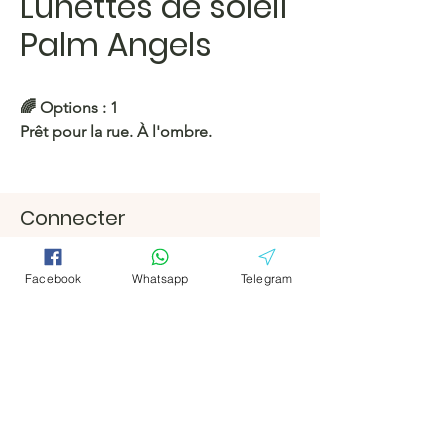
Lunettes de soleil
Palm Angels
🌈 Options : 1
Prêt pour la rue. À l'ombre.
https://c.hacoo.pl/2lBQH2
Connecter
Magasin Hacoo
Facebook
Facebook
https://c.hacoo.pl/2eg7RJ
Télégramm
Télégramm
Facebook
Whatsapp
Telegram
e
e
Hacoo Store
feuilles de
calcul
L'entreprise