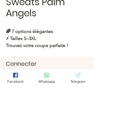
Sweats Palm
Angels
🌈 7 options élégantes
⚡️ Tailles S–3XL
Trouvez votre coupe parfaite !
https://c.hacoo.pl/2kIXhl
Connecter
Facebook
Facebook
Magasin Hacoo
https://c.hacoo.pl/2eg7RJ
Télégramm
Télégramm
Facebook
Whatsapp
Telegram
e
e
Hacoo Store
feuilles de
calcul
L'entreprise