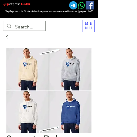
YepExpress : 14 % de réduction pour les nouveaux utilisateurs | yepex14off
ME
NU