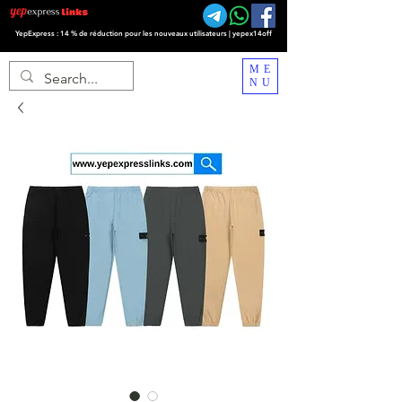
YepExpress : 14 % de réduction pour les nouveaux utilisateurs | yepex14off
ME
NU