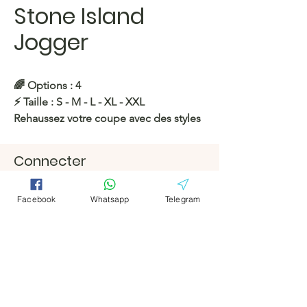
Stone Island
Jogger
🌈
Options : 4
⚡️
Taille :
S - M - L - XL - XXL
Rehaussez votre coupe avec des styles
conçus pour tous : le confort rencontre
la fraîcheur du quotidien !
Connecter
Facebook
Facebook
https://c.hacoo.pl/eD4vZ
Facebook
Whatsapp
Telegram
Télégramm
Télégramm
https://c.hacoo.pl/2miPbt
e
e
Hacoo Store
feuilles de
Magasin Hacoo
calcul
https://c.hacoo.pl/2eg7RJ