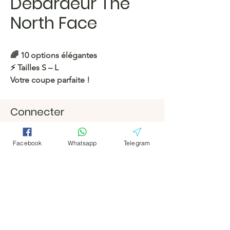
Débardeur The
North Face
🌈 10 options élégantes
⚡️ Tailles S – L
Votre coupe parfaite !
https://c.hacoo.pl/2kwv4q
Connecter
Facebook
Facebook
Magasin Hacoo
https://c.hacoo.pl/2eg7RJ
Télégramm
Télégramm
Facebook
Whatsapp
Telegram
e
e
Hacoo Store
feuilles de
calcul
L'entreprise