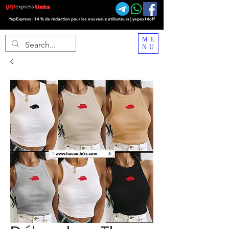
YepExpress : 14 % de réduction pour les nouveaux utilisateurs | yepex14off
ME
NU