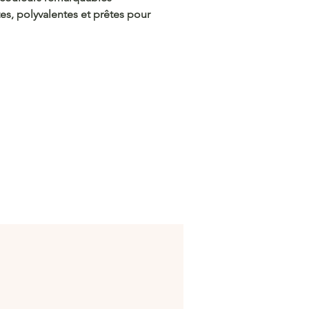
es, polyvalentes et prêtes pour
te quel look !
/c.hacoo.pl/2o7mrZ
n Hacoo
/c.hacoo.pl/2eg7RJ