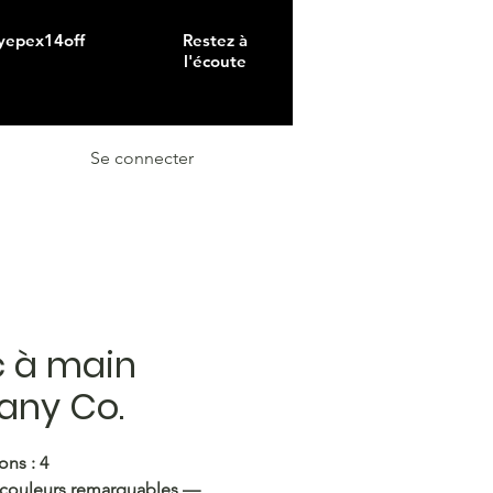
 yepex14off
Restez à
l'écoute
Se connecter
 à main
fany Co.
ons : 4
 couleurs remarquables —