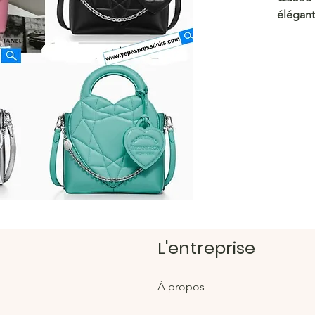
élégant
n’impor
https:/
Magasi
https:/
L'entreprise
À propos