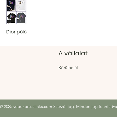
Dior póló
A vállalat
Körülbelül
© 2025 yepexpresslinks.com Szerzői jog, Minden jog fenntartva