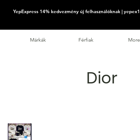
YepExpress 14% kedvezmény új felhasználóknak | yepex1
Márkák
Férfiak
More
Dior