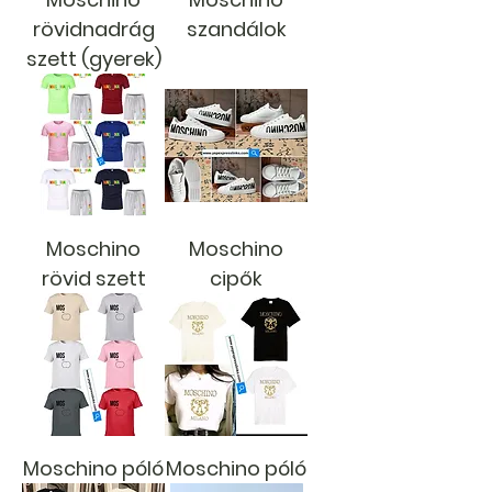
rövidnadrág
szandálok
szett (gyerek)
Moschino
Moschino
rövid szett
cipők
Moschino póló
Moschino póló