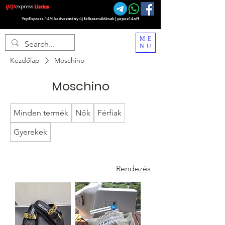
YepExpress 14% kedvezmény új felhasználóknak | yepex14off
ME
NU
Kezdőlap
Moschino
Moschino
Minden termék
Nők
Férfiak
Gyerekek
Rendezés