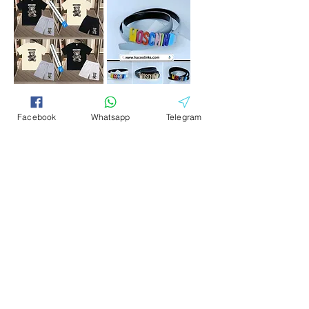
Moschino
Moschino öv
Facebook
Whatsapp
Telegram
rövid szett
Moschino
Moschino póló
edzőcipők
Csatlakozás