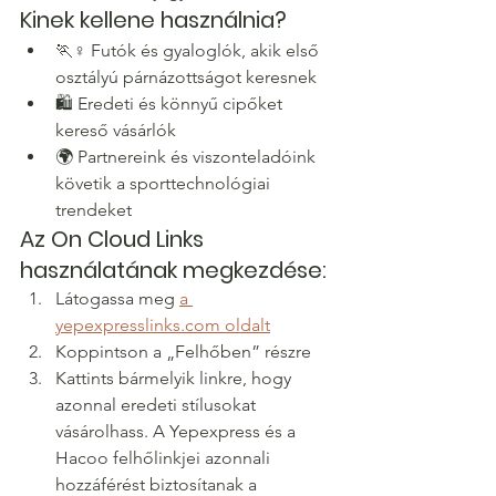
Kinek kellene használnia?
🏃♀️ Futók és gyaloglók, akik első 
osztályú párnázottságot keresnek
🛍️ Eredeti és könnyű cipőket 
kereső vásárlók
🌍 Partnereink és viszonteladóink 
követik a sporttechnológiai 
trendeket
Az On Cloud Links 
használatának megkezdése:
Látogassa meg 
a 
yepexpresslinks.com oldalt
Koppintson a „Felhőben” részre
Kattints bármelyik linkre, hogy 
azonnal eredeti stílusokat 
vásárolhass. A Yepexpress és a 
Hacoo felhőlinkjei azonnali 
hozzáférést biztosítanak a 