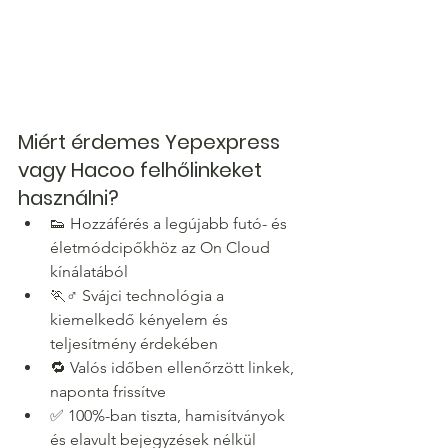
Miért érdemes Yepexpress 
vagy Hacoo felhőlinkeket 
használni?
👟 Hozzáférés a legújabb futó- és 
életmódcipőkhöz az On Cloud 
kínálatából
🏃♂️ Svájci technológia a 
kiemelkedő kényelem és 
teljesítmény érdekében
🔁 Valós időben ellenőrzött linkek, 
naponta frissítve
✅ 100%-ban tiszta, hamisítványok 
és elavult bejegyzések nélkül