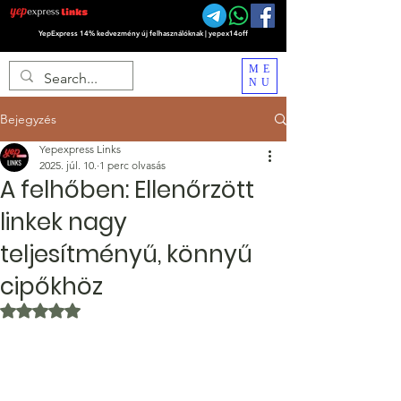
YepExpress 14% kedvezmény új felhasználóknak | yepex14off
ME
NU
Bejegyzés
Yepexpress Links
2025. júl. 10.
1 perc olvasás
A felhőben: Ellenőrzött
linkek nagy
teljesítményű, könnyű
cipőkhöz
NaN csillagot kapott az 5-ből.