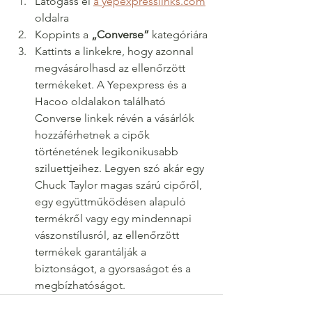
Látogass el 
a yepexpresslinks.com
oldalra
Koppints a 
„Converse”
 kategóriára
Kattints a linkekre, hogy azonnal 
megvásárolhasd az ellenőrzött 
termékeket. A Yepexpress és a 
Hacoo oldalakon található 
Converse linkek révén a vásárlók 
hozzáférhetnek a cipők 
történetének legikonikusabb 
sziluettjeihez. Legyen szó akár egy 
Chuck Taylor magas szárú cipőről, 
egy együttműködésen alapuló 
termékről vagy egy mindennapi 
vászonstílusról, az ellenőrzött 
termékek garantálják a 
biztonságot, a gyorsaságot és a 
megbízhatóságot.