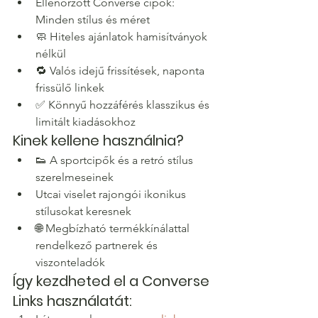
Ellenőrzött Converse cipők: 
Minden stílus és méret
🧼 Hiteles ajánlatok hamisítványok 
nélkül
🔁 Valós idejű frissítések, naponta 
frissülő linkek
✅ Könnyű hozzáférés klasszikus és 
limitált kiadásokhoz
Kinek kellene használnia?
👟 A sportcipők és a retró stílus 
szerelmeseinek
Utcai viselet rajongói ikonikus 
stílusokat keresnek
🌐 Megbízható termékkínálattal 
rendelkező partnerek és 
viszonteladók
Így kezdheted el a Converse 
Links használatát: