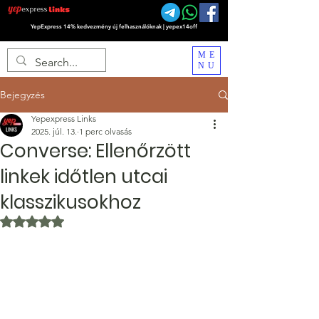
YepExpress 14% kedvezmény új felhasználóknak | yepex14off
ME
NU
Bejegyzés
Yepexpress Links
2025. júl. 13.
1 perc olvasás
Converse: Ellenőrzött
linkek időtlen utcai
klasszikusokhoz
NaN csillagot kapott az 5-ből.