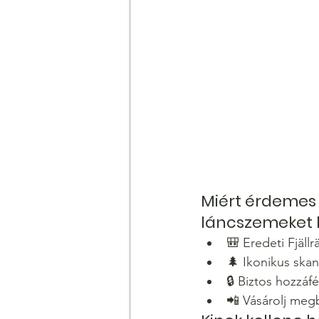
Miért érdemes 
láncszemeket 
🎒 Eredeti Fjällr
🌲 Ikonikus skand
🔒 Biztos hozzáf
📲 Vásárolj megb