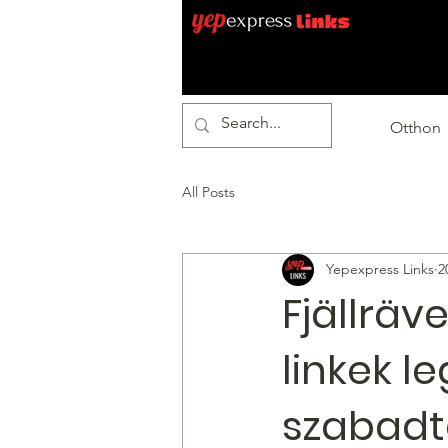
Otthon
All Posts
Yepexpress Links
2
Fjällräv
linkek l
szabadté