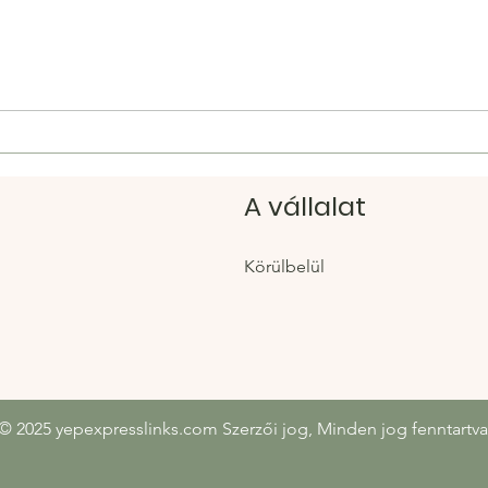
Hacoo Golden Goose:
Yepe
Ellenőrzött linkek a Hacoo-
az e
tól ikonikus, kopott
diva
cipőkhöz
idej
A vállalat
Körülbelül
© 2025 yepexpresslinks.com Szerzői jog, Minden jog fenntartva