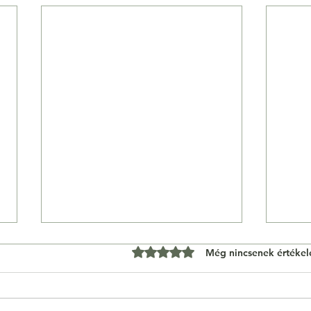
0 csillagot kapott az 5-ből.
Még nincsenek értékel