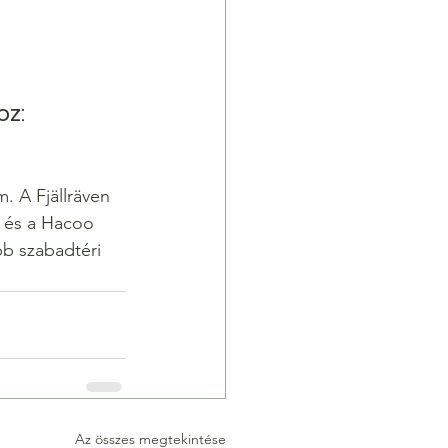
oz:
. A Fjällräven 
s és a Hacoo 
bb szabadtéri 
Az összes megtekintése