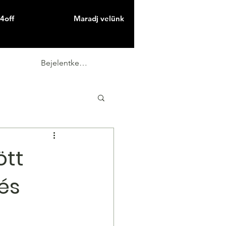
4off
Maradj velünk
Bejelentkezés
ött
és