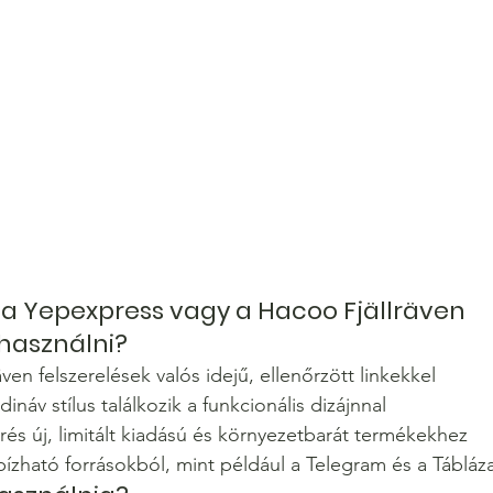
a Yepexpress vagy a Hacoo Fjällräven 
használni?
även felszerelések valós idejű, ellenőrzött linkekkel
ináv stílus találkozik a funkcionális dizájnnal
érés új, limitált kiadású és környezetbarát termékekhez
ízható forrásokból, mint például a Telegram és a Tábláz