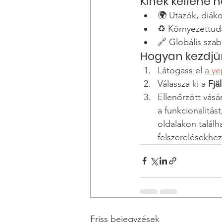
Kinek kellene 
🌍 Utazók, diák
♻️ Környezettud
🔗 Globális sza
Hogyan kezdjün
Látogass el 
a ye
Válassza ki a 
Fjä
Ellenőrzött vásá
a funkcionalitás
oldalakon találh
felszerelésekhez
Friss bejegyzések