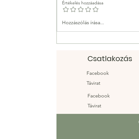
Értékelés hozzáadása
Taobao linkek: Ellenőrzött
Hozzászólás írása...
vásárlási linkek kínai
divathoz és egyebekhez
Csatlakozás
Facebook
Távirat
Facebook
Távirat
Táblázatok