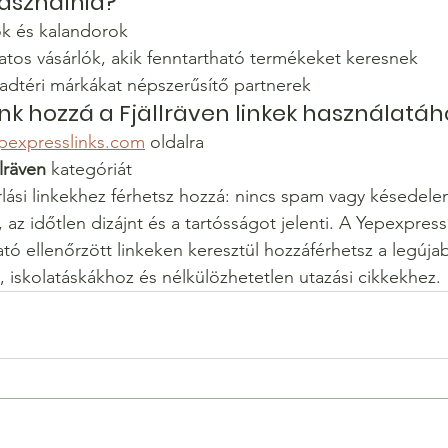
használnia?
ok és kalandorok
atos vásárlók, akik fenntartható termékeket keresnek
badtéri márkákat népszerűsítő partnerek
k hozzá a Fjällräven linkek használatáh
pexpresslinks.com
 oldalra
llräven
 kategóriát
rlási linkekhez férhetsz hozzá: nincs spam vagy késedelem
t, az időtlen dizájnt és a tartósságot jelenti. A Yepexpres
ató ellenőrzött linkeken keresztül hozzáférhetsz a legúja
, iskolatáskákhoz és nélkülözhetetlen utazási cikkekhez.