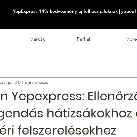
YepExpress 14% kedvezmény új felhasználóknak | yepex1
Márkák
Férfiak
More
025. júl. 24.
1 perc olvasás
en Yepexpress: Ellenőrz
egendás hátizsákokhoz 
ri felszerelésekhez