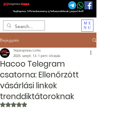
YepExpress 14% kedvezmény új felhasználóknak | yepex14off
ME
NU
Bejegyzés
Yepexpress Links
2025. szept. 13.
1 perc olvasás
Hacoo Telegram
csatorna: Ellenőrzött
vásárlási linkek
trenddiktátoroknak
NaN csillagot kapott az 5-ből.