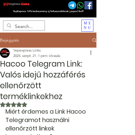
YepExpress 14% kedvezmény új felhasználóknak | yepex14off
ME
NU
Bejegyzés
Yepexpress Links
2025. szept. 21.
1 perc olvasás
Hacoo Telegram Link:
Valós idejű hozzáférés
ellenőrzött
terméklinkekhez
NaN csillagot kapott az 5-ből.
Miért érdemes a Link Hacoo 
Telegramot használni 
ellenőrzött linkek 