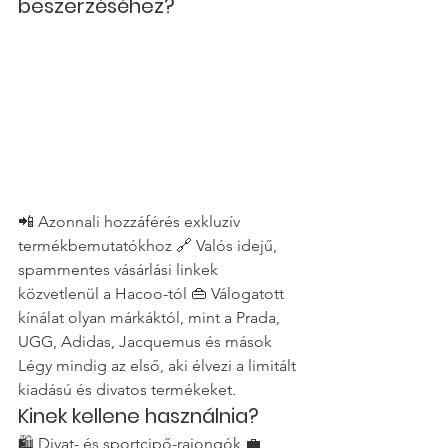
beszerzéséhez?
📲 Azonnali hozzáférés exkluzív 
termékbemutatókhoz 🔗 Valós idejű, 
spammentes vásárlási linkek 
közvetlenül a Hacoo-tól 👜 Válogatott 
kínálat olyan márkáktól, mint a Prada, 
UGG, Adidas, Jacquemus és mások
Légy mindig az első, aki élvezi a limitált 
kiadású és divatos termékeket.
Kinek kellene használnia?
🛍️ Divat- és sportcipő-rajongók 💼 