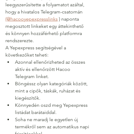
leegyszerűsítette a folyamatot azáltal, 
hogy a hivatalos Telegram-csatornán 
(@hacooyepexpresslinks
 ) naponta 
megosztott linkeket egy áttekinthető 
és könnyen hozzáférhető platformra 
rendszerezte.
A Yepexpress segítségével a 
következőket teheti:
Azonnal ellenőrizheted az összes 
aktív és ellenőrzött Hacoo 
Telegram linket.
Böngéssz olyan kategóriák között, 
mint a cipők, táskák, ruházat és 
kiegészítők.
Könnyedén oszd meg Yepexpress 
listádat barátaiddal.
Soha ne maradj le egyetlen új 
termékről sem az automatikus napi 
frissítésekkel.