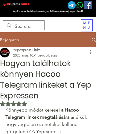
YepExpress 14% kedvezmény új felhasználóknak | yepex14off
ME
NU
Bejegyzés
Yepexpress Links
2025. máj. 10.
1 perc olvasás
Hogyan találhatok
könnyen Hacoo
Telegram linkeket a Yep
Expressen
NaN csillagot kapott az 5-ből.
Könnyebb módot keresel 
a Hacoo 
Telegram linkek megtalálására
 anélkül, 
hogy végtelen üzeneteket kellene 
görgetned? A Yepexpress 