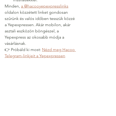
Minden, 
a @hacooyepexpresslinks
oldalon közzétett linket gondosan 
szűrünk és valós időben tesszük közzé 
a Yepexpressen. Akár mobilon, akár 
asztali eszközön böngészel, a 
Yepexpress az okosabb módja a 
vásárlásnak.
👉 Próbáld ki most: 
Nézd meg Hacoo 
Telegram-linkjeit a Yepexpressen