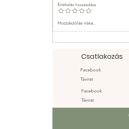
Értékelés hozzáadása
Taobao linkek: Ellenőrzött
Hozzászólás írása...
vásárlási linkek kínai
divathoz és egyebekhez
Csatlakozás
Facebook
Távirat
Facebook
Távirat
Táblázatok