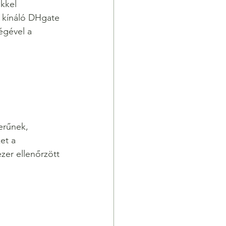
kkel 
 kínáló DHgate 
égével a 
erűnek, 
et a 
zer ellenőrzött 