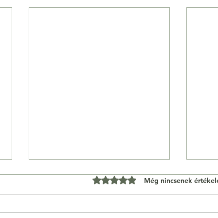
0 csillagot kapott az 5-ből.
Még nincsenek értékel