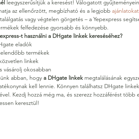
él
 leegyszerűsítjük a keresést! Válogatott gyűjteményein
tja az ellenőrzött, megbízható és a legjobb 
ajánlatokat
 találgatás vagy végtelen görgetés – a Yepexpress segíts
ermékek felfedezése gyorsabb és könnyebb.
express-t használni a DHgate linkek kereséséhez?
Hgate eladók
gkelendőbb termékek
közvetlen linkek
és vásárolj okosabban
zünk abban, hogy 
a DHgate linkek
 megtalálásának egysz
tékonynak kell lennie. Könnyen találhatsz DHgate linkek
vel. Kezdj hozzá még ma, és szerezz hozzáférést több e
essen keresztül!