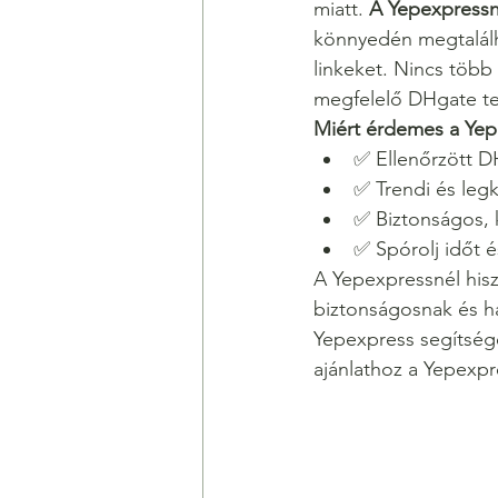
miatt. 
A Yepexpressn
könnyedén megtalálha
linkeket. Nincs több
megfelelő DHgate t
Miért érdemes a Yep
✅ Ellenőrzött D
✅ Trendi és le
✅ Biztonságos, 
✅ Spórolj időt 
A Yepexpressnél his
biztonságosnak és ha
Yepexpress segítségé
ajánlathoz a Yepexpr