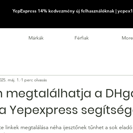
YepExpress 14% kedvezmény új felhasználóknak | yepex1
Márkák
Férfiak
More
025. máj. 1.
1 perc olvasás
 megtalálhatja a DHg
 a Yepexpress segítség
tt az 5-ből.
 linkek megtalálása néha ijesztőnek tűnhet a sok eladó