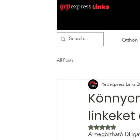
Otthon
All Posts
Yepexpress Links
2
Könnyen
linkeket
NaN csillagot kapo
A megbízható DHgate