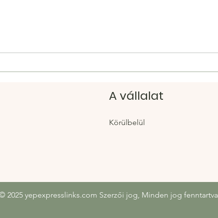
Hacoo Golden Goose:
Yepe
Ellenőrzött linkek a Hacoo-
az e
tól ikonikus, kopott
diva
cipőkhöz
idej
A vállalat
Körülbelül
© 2025 yepexpresslinks.com Szerzői jog, Minden jog fenntartva