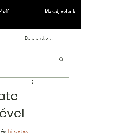
4off
Maradj velünk
Bejelentkezés
ate
ével
 és 
hirdetés