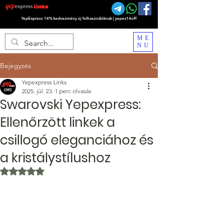
YepExpress 14% kedvezmény új felhasználóknak | yepex14off
ME
NU
Bejegyzés
Yepexpress Links
2025. júl. 23.
1 perc olvasás
Swarovski Yepexpress:
Ellenőrzött linkek a
csillogó eleganciához és
a kristálystílushoz
NaN csillagot kapott az 5-ből.