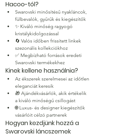
Hacoo-tól?
Swarovski minősítésű nyakláncok, 
fülbevalók, gyűrűk és kiegészítők
✨ Kiváló minőség ragyogó 
kristálykidolgozással
🔄 Valós időben frissített linkek 
szezonális kollekciókhoz
✅ Megbízható források eredeti 
Swarovski termékekhez
Kinek kellene használnia?
Az ékszerek szerelmesei az időtlen 
eleganciát keresik
🎁 Ajándékvásárlók, akik értékelik 
a kiváló minőségű csillogást
🌐 Luxus- és designer kiegészítők 
vásárlóit célzó partnerek
Hogyan kezdjünk hozzá a 
Swarovski láncszemek 