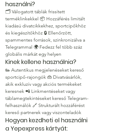
használni?
🗂️ Válogatott táblák frissített 
terméklinkekkel 📦 Hozzáférés limitált 
kiadású divatcikkekhez, sportcipőkhöz 
és kiegészítőkhöz 🔒 Ellenőrzött, 
spammentes források, szinkronizálva a 
Telegrammal 🌍 Fedezz fel több száz 
globális márkát egy helyen
Kinek kellene használnia?
👟 Autentikus megjelenéseket kereső 
sportcipő-rajongók 👜 Divatvásárlók, 
akik exkluzív vagy akciós termékeket 
keresnek 📲 Linkmentéseket vagy 
táblamegtekintéseket kereső Telegram-
felhasználók 🔗 Strukturált hozzáférést 
kereső partnerek vagy viszonteladók
Hogyan kezdheti el használni 
a Yepexpress kártyát: