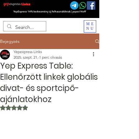
YepExpress 14% kedvezmény új felhasználóknak | yepex14off
ME
NU
Bejegyzés
Yepexpress Links
2025. szept. 21.
1 perc olvasás
Yep Express Table:
Ellenőrzött linkek globális
divat- és sportcipő-
ajánlatokhoz
NaN csillagot kapott az 5-ből.