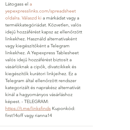
Látogass el 
a 
yepexpresslinks.com/spreadsheet 
oldalra.
Válaszd ki
 a márkádat vagy a 
termékkategóriádat. Közvetlen, valós 
idejű hozzáférést kapsz az ellenőrzött 
linkekhez. Használd alternatívaként 
vagy kiegészítőként a Telegram 
linkekhez. A Yepexpress Tablesheet 
valós idejű hozzáférést biztosít a 
vásárlóknak a cipők, divatcikkek és 
kiegészítők kurátori linkjeihez. Ez a 
Telegram által ellenőrzött rendszer 
kategorizált és naprakész alternatívát 
kínál a hagyományos vásárláshoz 
képest. - TELEGRAM: 
https://t.me/linksfinds
Kuponkód: 
first14off vagy rianna14